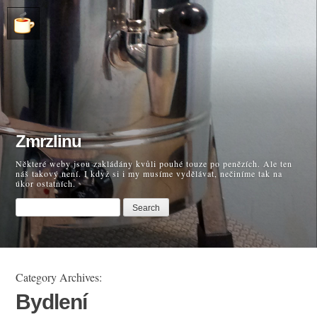
Zmrzlinu
Některé weby jsou zakládány kvůli pouhé touze po penězích. Ale ten
náš takový není. I když si i my musíme vydělávat, nečiníme tak na
úkor ostatních.
Category Archives:
Bydlení