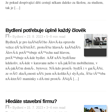
že pokud dospívající děti cestují někam daleko za školou, za studiem,
tak je […]
Bydlení potřebuje úplně každý člověk
•
Bydlení
•
23. 8. 2023
• 5~8 min read
BydlenÃ­ je pro kaÅ¾dÃ©ho ÄlovÄ›ka opravdu
velice dÅ¯leÅ¾itÃ©, protoÅ¾e hlavnÄ› kaÅ¾dÃ½
ÄlovÄ›k potÅ™ebuje stÅ™echu nad hlavou,
potÅ™ebuje nÄ›kde bydlet. AÅ¥ uÅ¾ bydlÃ­me
kdekoliv, nÄ›kde v karavanu nebo v nÄ›jakÃ©m mobilheimu, v
nÄ›jakÃ©m domÄ›, bytovce. NÄ›kdo prostÄ› bydlÃ­ i v garÃ¡Å¾i,
ze svÃ© zkuÅ¡enosti uÅ¾ jsem nÄ›kolikrÃ¡t slyÅ¡ela, Å¾e tÅ™eba
nÄ›kterÃ© maminky s dÄ›tmi prostÄ› Å¾ijÃ­ […]
Hledáte stavební firmu?
•
Bydlení
•
15. 7. 2023
• 3~4 min read