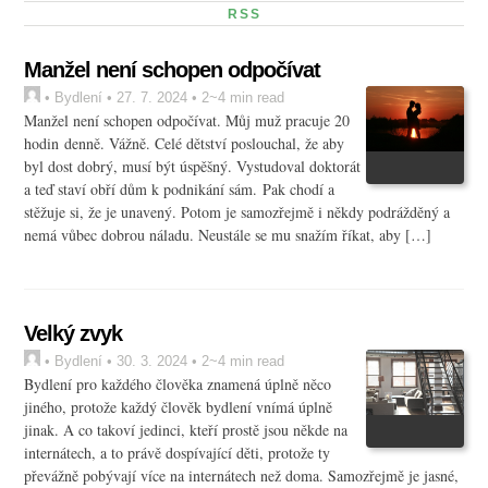
RSS
Manžel není schopen odpočívat
•
Bydlení
•
27. 7. 2024
• 2~4 min read
Manžel není schopen odpočívat. Můj muž pracuje 20
hodin denně. Vážně. Celé dětství poslouchal, že aby
byl dost dobrý, musí být úspěšný. Vystudoval doktorát
a teď staví obří dům k podnikání sám. Pak chodí a
stěžuje si, že je unavený. Potom je samozřejmě i někdy podrážděný a
nemá vůbec dobrou náladu. Neustále se mu snažím říkat, aby […]
Velký zvyk
•
Bydlení
•
30. 3. 2024
• 2~4 min read
Bydlení pro každého člověka znamená úplně něco
jiného, protože každý člověk bydlení vnímá úplně
jinak. A co takoví jedinci, kteří prostě jsou někde na
internátech, a to právě dospívající děti, protože ty
převážně pobývají více na internátech než doma. Samozřejmě je jasné,