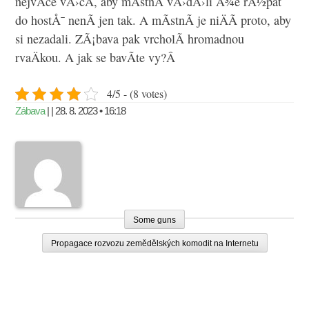
nejvÃ­ce vÄ›cÃ­, aby mÃ­stnÃ­ vÄ›dÄ›li Å¾e rÃ½pat
do hostÅ¯ nenÃ­ jen tak. A mÃ­stnÃ­ je niÄÃ­ proto, aby
si nezadali. ZÃ¡bava pak vrcholÃ­ hromadnou
rvaÄkou. A jak se bavÃ­te vy?Â
4/5 - (8 votes)
Zábava
| | 28. 8. 2023 • 16:18
Some guns
Propagace rozvozu zemědělských komodit na Internetu