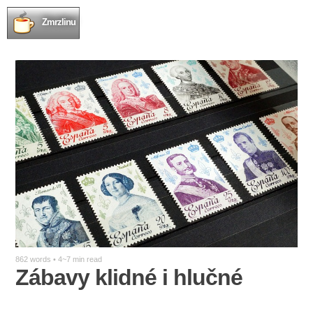
Zmrzlinu
862 words • 4~7 min read
Zábavy klidné i hlučné