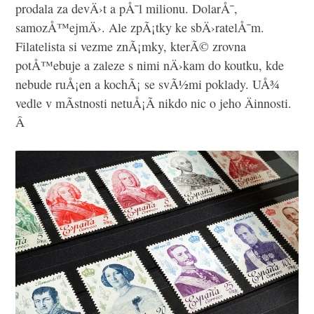
prodala za devÄ›t a pÅ¯l milionu. DolarÅ¯,
samozÅ™ejmÄ›. Ale zpÃ¡tky ke sbÄ›ratelÅ¯m.
Filatelista si vezme znÃ¡mky, kterÃ© zrovna
potÅ™ebuje a zaleze s nimi nÄ›kam do koutku, kde
nebude ruÅ¡en a kochÃ¡ se svÃ½mi poklady. UÅ¾
vedle v mÃ­stnosti netuÅ¡Ã­ nikdo nic o jeho Äinnosti.
Â