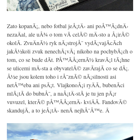
Zato kopanÃ¡, nebo fotbal jeÅ¡tÄ› ani poÅ™Ã¡dnÄ›
nezaÄal, ale uÅ¾ o tom vÃ­ celÃ© mÄ›sto a Å¡irÃ©
okolÃ­. ZvuÄnÃ½ ryk nÃ¡strojÅ¯ vydÃ¡vajÃ­cÃ­ch
jakÃ½koli zvuk nenechÃ¡vÃ¡ nikoho na pochybÃ¡ch o
tom, co se bude dÃ­t. PÅ™Ã­Å¡ernÃ½ kravÃ¡l tÃ¡hne
se ulicemi mÄ›sta a obyvatelÃ© zavÃ­rajÃ­ co se dÃ¡.
Å½e jsou kolem toho i rÅ¯znÃ© nÃ¡silnosti asi
netÅ™eba ani psÃ¡t. VlajkonoÅ¡i ryÄÃ­, bubenÃ­ci
mlÃ¡tÃ­ do bubnÅ¯, a naÅ¡tÄ›stÃ­ je tu jen pÃ¡r
vuvuzel, kterÃ© pÅ™Ã­Å¡ernÄ› kviÄÃ­. FandovÃ©
skandujÃ­, a to jeÅ¡tÄ› nenÃ­ nejhÅ¯Å™e. Â