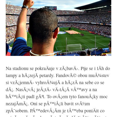
Na stadionu se pokraÄuje v zÃ¡bavÄ›. Pije se i lÃ­h do
lampy a hÃ¡zejÃ­ petardy. FandovÃ© obou muÅ¾stev
si vzÃ¡jemnÄ› vyhroÅ¾ujÃ­ a hÃ¡zÃ­ na sebe co se
dÃ¡. NasÃ¡vÃ¡ jeÅ¡tÄ› vÄ›tÅ¡Ã­ vÅ™avy a na
hÅ™iÅ¡ti padl gÃ³l. To ovÅ¡em tyto fanouÅ¡ky moc
nezajÃ­mÃ¡. Oni se pÅ™iÅ¡li bavit svÃ½m
zpÅ¯sobem. PÅ™edevÅ¡Ã­m je tÅ™eba poniÄit co