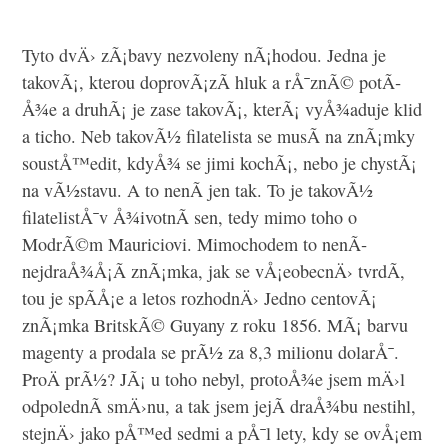
Tyto dvÄ› zÃ¡bavy nezvoleny nÃ¡hodou. Jedna je
takovÃ¡, kterou doprovÃ¡zÃ­ hluk a rÅ¯znÃ© potÃ­
Å¾e a druhÃ¡ je zase takovÃ¡, kterÃ¡ vyÅ¾aduje klid
a ticho. Neb takovÃ½ filatelista se musÃ­ na znÃ¡mky
soustÅ™edit, kdyÅ¾ se jimi kochÃ¡, nebo je chystÃ¡
na vÃ½stavu. A to nenÃ­ jen tak. To je takovÃ½
filatelistÅ¯v Å¾ivotnÃ­ sen, tedy mimo toho o
ModrÃ©m Mauriciovi. Mimochodem to nenÃ­
nejdraÅ¾Å¡Ã­ znÃ¡mka, jak se vÅ¡eobecnÄ› tvrdÃ­,
tou je spÃ­Å¡e a letos rozhodnÄ› Jedno centovÃ¡
znÃ¡mka BritskÃ© Guyany z roku 1856. MÃ¡ barvu
magenty a prodala se prÃ½ za 8,3 milionu dolarÅ¯.
ProÄ prÃ½? JÃ¡ u toho nebyl, protoÅ¾e jsem mÄ›l
odpolednÃ­ smÄ›nu, a tak jsem jejÃ­ draÅ¾bu nestihl,
stejnÄ› jako pÅ™ed sedmi a pÅ¯l lety, kdy se ovÅ¡em