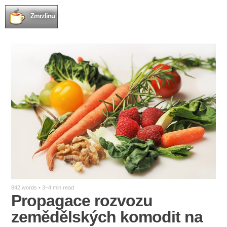
Zmrzlinu
842 words • 3~4 min read
Propagace rozvozu
zemědělských komodit na