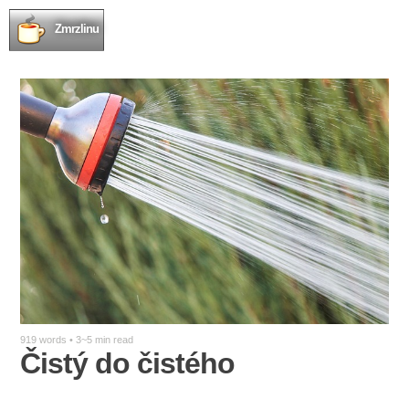
Zmrzlinu
919 words • 3~5 min read
Čistý do čistého