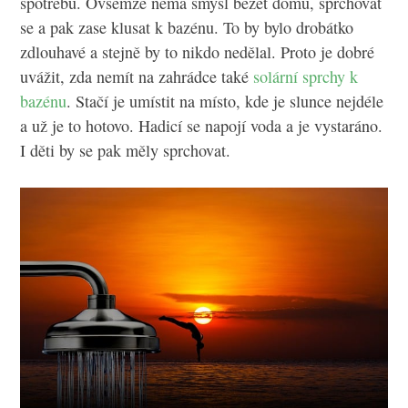
spotřebu. Ovšemže nemá smysl běžet domů, sprchovat
se a pak zase klusat k bazénu. To by bylo drobátko
zdlouhavé a stejně by to nikdo nedělal. Proto je dobré
uvážit, zda nemít na zahrádce také
solární sprchy k
bazénu
. Stačí je umístit na místo, kde je slunce nejdéle
a už je to hotovo. Hadicí se napojí voda a je vystaráno.
I děti by se pak měly sprchovat.