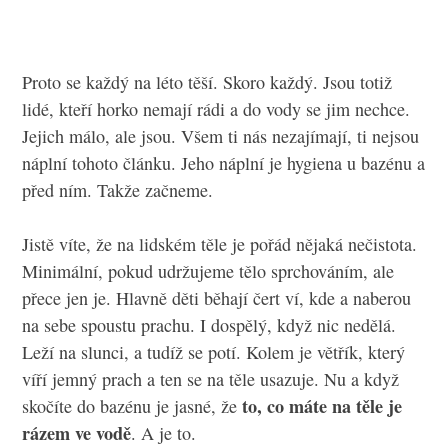
Proto se každý na léto těší. Skoro každý. Jsou totiž
lidé, kteří horko nemají rádi a do vody se jim nechce.
Jejich málo, ale jsou. Všem ti nás nezajímají, ti nejsou
náplní tohoto článku. Jeho náplní je hygiena u bazénu a
před ním. Takže začneme.
Jistě víte, že na lidském těle je pořád nějaká nečistota.
Minimální, pokud udržujeme tělo sprchováním, ale
přece jen je. Hlavně děti běhají čert ví, kde a naberou
na sebe spoustu prachu. I dospělý, když nic nedělá.
Leží na slunci, a tudíž se potí. Kolem je větřík, který
víří jemný prach a ten se na těle usazuje. Nu a když
to, co máte na těle je
skočíte do bazénu je jasné, že
rázem ve vodě
. A je to.