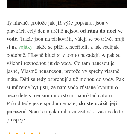
Ty hlavně, protože jak již výše popsáno, jsou v
od rána do noci ve
plavkách celý den a určitě nejsou
vodě
. Takže jsou na pískovišti, válejí se po trávě, hrají
si na
vojáky
, takže se plíží k nepříteli, a tak všelijak
podobně. Hlavně kluci si v tomto nezadají. A pak se
všichni rozhodnou jít do vody. Co tam nanesou je
jasné, Vlastně nenanesou, protože vy sprchy vlastně
máte. Děti se tedy osprchují a už mohou do vody. Pak
si můžeme být jisti, že nám voda zůstane kvalitní o
něco déle s menším množstvím například chloru.
zkuste zvážit její
Pokud tedy ještě sprchu nemáte,
pořízení
. Není to nijak drahá záležitost a vaší vodě to
prospěje.