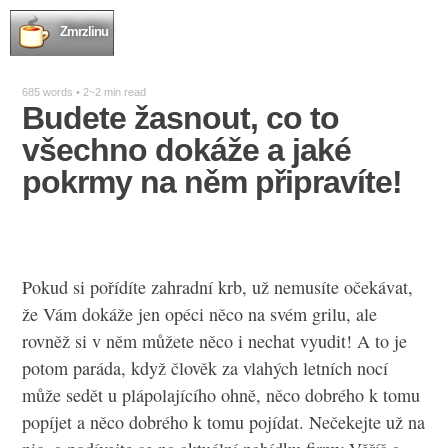
Zmrzlinu
685 words • 2~2 min read
Budete žasnout, co to
všechno dokáže a jaké
pokrmy na něm připravíte!
Pokud si pořídíte
zahradní krb
, už nemusíte očekávat,
že Vám dokáže jen opéci něco na svém grilu, ale
rovněž si v něm můžete něco i nechat vyudit! A to je
potom paráda, když člověk za vlahých letních nocí
může sedět u plápolajícího ohně, něco dobrého k tomu
popíjet a něco dobrého k tomu pojídat. Nečekejte už na