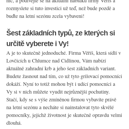
nic, a podívejte se na aktuální nabídku firmy Věříš a
rozmyslete si tuto investici už teď, než bude pozdě a
buďte na letní sezónu zcela vybaveni!
Šest základních typů, ze kterých si
určitě vyberete i Vy!
A je to skutečně jednoduché. Firma Věříš, která sídlí v
Lovčicích u Chlumce nad Cidlinou, Vám nabízí
aktuálně zahradní krb a jeho šest základních variant.
Budete žasnout nad tím, co už tyto grilovací pomocníci
dokáží. Nyní to totiž mohou být i udící pomocníci a
Vy si v nich můžete vyudit nejrůznější pochutiny.
Stačí, kdy se s výše zmíněnou firmou vybavíte právě
na letní sezónu a necháte si nainstalovat tyto skvělé
pomocníky, jejichž životnost je skutečně opravdu velmi
dlouhá.