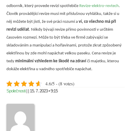
odborník, který provede revizi spotřebiče
Revize-elektro-revtech
.
Člověk provádějící revize musí mít příslušnou vyhlášku, takže si u
něj můžete být jisti, že své práci rozumí a
ví, co všechno má při
revizi udělat
. Někdy bývají revize přímo povinností v určitém
časovém rozmezí. Může to být třeba ve firmě zabývající se
skladováním a manipulací a hořlavinami, protože zkrat způsobený
elektřinou by zde mohl napáchat velkou paseku. Cena revize je
tedy
minimální vzhledem ke škodě na zdraví
či majetku, kterou
dokáže elektřina u vadného spotřebiče napáchat.
4.6/5 - (8 votes)
Společnosti
| | 15. 7. 2023 • 9:15