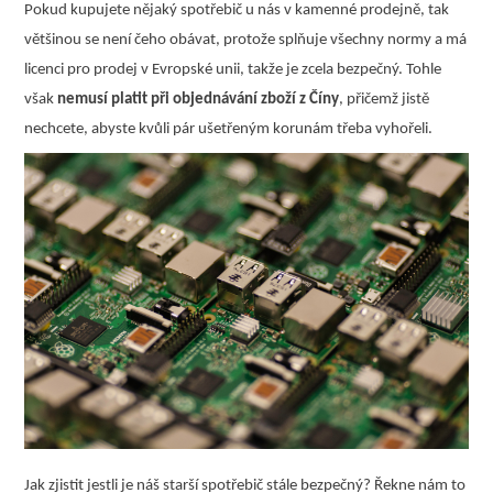
Pokud kupujete nějaký spotřebič u nás v kamenné prodejně, tak
většinou se není čeho obávat, protože splňuje všechny normy a má
licenci pro prodej v Evropské unii, takže je zcela bezpečný. Tohle
však
nemusí platit při objednávání zboží z Číny
, přičemž jistě
nechcete, abyste kvůli pár ušetřeným korunám třeba vyhořeli.
Jak zjistit jestli je náš starší spotřebič stále bezpečný? Řekne nám to