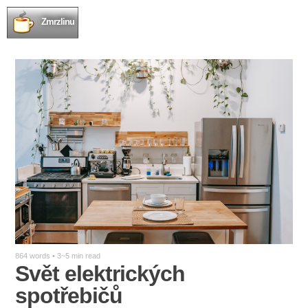
Zmrzlinu
864 words • 3~5 min read
Svět elektrických
spotřebičů