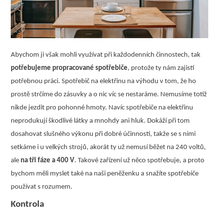
Abychom ji však mohli využívat při každodenních činnostech, tak
potřebujeme propracované spotřebiče
, protože ty nám zajistí
potřebnou práci. Spotřebič na elektřinu na výhodu v tom, že ho
prostě strčíme do zásuvky a o nic víc se nestaráme. Nemusíme totiž
nikde jezdit pro pohonné hmoty. Navíc spotřebiče na elektřinu
neprodukují škodlivé látky a mnohdy ani hluk. Dokáží při tom
dosahovat slušného výkonu při dobré účinnosti, takže se s nimi
setkáme i u velkých strojů, akorát ty už nemusí běžet na 240 voltů,
ale
na tři fáze a 400 V
. Takové zařízení už něco spotřebuje, a proto
bychom měli myslet také na naši peněženku a snažíte spotřebiče
používat s rozumem.
Kontrola