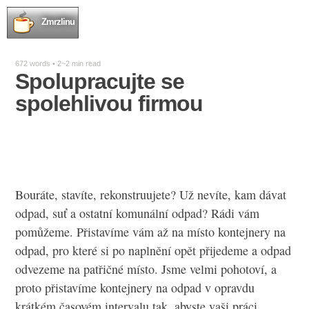
Zmrzlinu
672 words • 2~2 min read
Spolupracujte se
spolehlivou firmou
Bouráte, stavíte, rekonstruujete? Už nevíte, kam dávat
odpad, suť a ostatní komunální odpad? Rádi vám
pomůžeme. Přistavíme vám až na místo
kontejnery na
odpad
, pro které si po naplnění opět přijedeme a odpad
odvezeme na patřičné místo. Jsme velmi pohotoví, a
proto přistavíme kontejnery na odpad v opravdu
krátkém časovém intervalu tak, abyste vaši práci