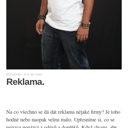
853 words • 3~4 min read
Reklama.
Na co všechno se dá dát reklama nějaké firmy? Je toho
hodně nebo naopak velmi málo. Upřesníme si, co se
nejvíce používá z oděvů a doplňků. Když chcete, aby