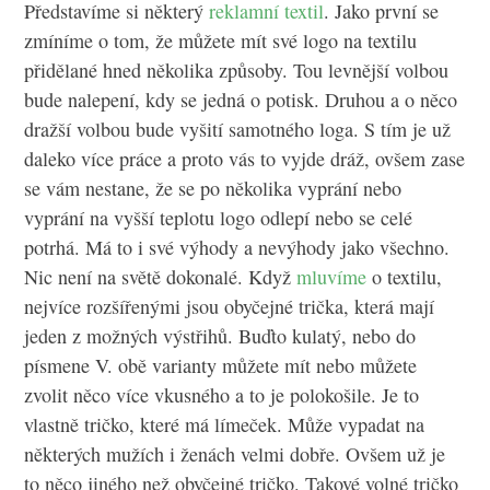
Představíme si některý
reklamní textil
. Jako první se
zmíníme o tom, že můžete mít své logo na textilu
přidělané hned několika způsoby. Tou levnější volbou
bude nalepení, kdy se jedná o potisk. Druhou a o něco
dražší volbou bude vyšití samotného loga. S tím je už
daleko více práce a proto vás to vyjde dráž, ovšem zase
se vám nestane, že se po několika vyprání nebo
vyprání na vyšší teplotu logo odlepí nebo se celé
potrhá. Má to i své výhody a nevýhody jako všechno.
Nic není na světě dokonalé. Když
mluvíme
o textilu,
nejvíce rozšířenými jsou obyčejné trička, která mají
jeden z možných výstřihů. Buďto kulatý, nebo do
písmene V. obě varianty můžete mít nebo můžete
zvolit něco více vkusného a to je polokošile. Je to
vlastně tričko, které má límeček. Může vypadat na
některých mužích i ženách velmi dobře. Ovšem už je
to něco jiného než obyčejné tričko. Takové volné tričko