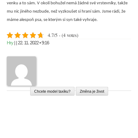
venku a to sám. V okolí bohužel nemá žádné své vrstevníky, takže
mu nic jiného nezbude, než vyzkoušet si hraní sám. Jsme rádi, že
máme alespoň psa, se kterým si syn také vyhraje.
4.7/5 - (4 votes)
Hry
| | 22. 11. 2022 • 9:16
Chcete model taxíku?
Změna je život