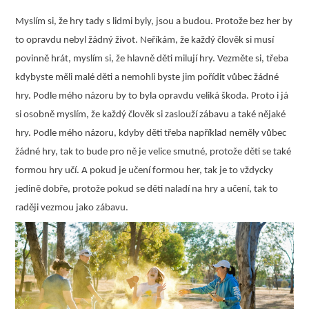
Myslím si, že hry tady s lidmi byly, jsou a budou. Protože bez her by
to opravdu nebyl žádný život. Neříkám, že každý člověk si musí
povinně hrát, myslím si, že hlavně děti milují hry. Vezměte si, třeba
kdybyste měli malé děti a nemohli byste jim pořídit vůbec žádné
hry. Podle mého názoru by to byla opravdu veliká škoda. Proto i já
si osobně myslím, že každý člověk si zaslouží zábavu a také nějaké
hry. Podle mého názoru, kdyby děti třeba například neměly vůbec
žádné hry, tak to bude pro ně je velice smutné, protože děti se také
formou hry učí. A pokud je učení formou her, tak je to vždycky
jedině dobře, protože pokud se děti naladí na hry a učení, tak to
raději vezmou jako zábavu.