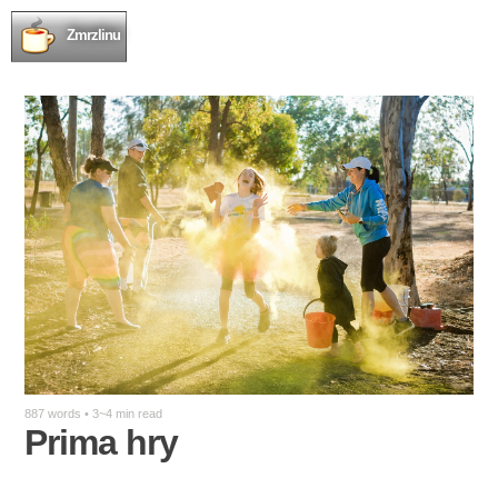
Zmrzlinu
887 words • 3~4 min read
Prima hry