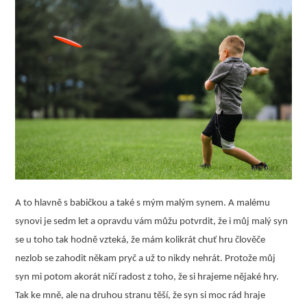
A to hlavně s babičkou a také s mým malým synem. A malému
synovi je sedm let a opravdu vám můžu potvrdit, že i můj malý syn
se u toho tak hodně vzteká, že mám kolikrát chuť hru člověče
nezlob se zahodit někam pryč a už to nikdy nehrát. Protože můj
syn mi potom akorát ničí radost z toho, že si hrajeme nějaké hry.
Tak ke mně, ale na druhou stranu těší, že syn si moc rád hraje