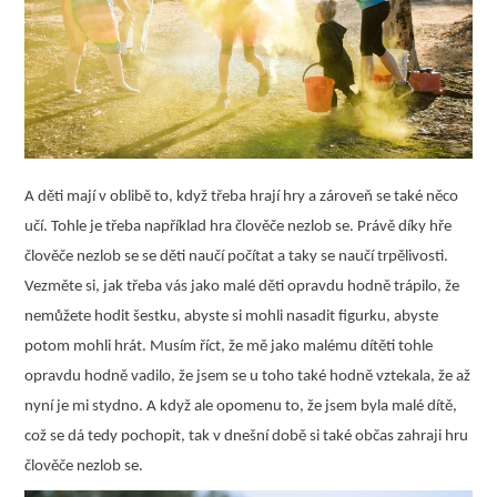
A děti mají v oblibě to, když třeba hrají hry a zároveň se také něco
učí. Tohle je třeba například hra člověče nezlob se. Právě díky hře
člověče nezlob se se děti naučí počítat a taky se naučí trpělivosti.
Vezměte si, jak třeba vás jako malé děti opravdu hodně trápilo, že
nemůžete hodit šestku, abyste si mohli nasadit figurku, abyste
potom mohli hrát. Musím říct, že mě jako malému dítěti tohle
opravdu hodně vadilo, že jsem se u toho také hodně vztekala, že až
nyní je mi stydno. A když ale opomenu to, že jsem byla malé dítě,
což se dá tedy pochopit, tak v dnešní době si také občas zahraji hru
člověče nezlob se.