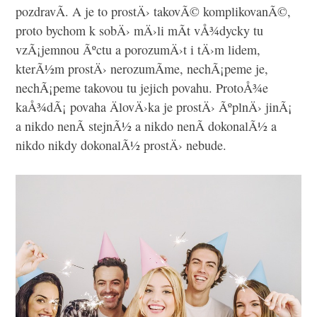
pozdravÃ­. A je to prostÄ› takovÃ© komplikovanÃ©,
proto bychom k sobÄ› mÄ›li mÃ­t vÅ¾dycky tu
vzÃ¡jemnou Ãºctu a porozumÄ›t i tÄ›m lidem,
kterÃ½m prostÄ› nerozumÃ­me, nechÃ¡peme je,
nechÃ¡peme takovou tu jejich povahu. ProtoÅ¾e
kaÅ¾dÃ¡ povaha ÄlovÄ›ka je prostÄ› ÃºplnÄ› jinÃ¡
a nikdo nenÃ­ stejnÃ½ a nikdo nenÃ­ dokonalÃ½ a
nikdo nikdy dokonalÃ½ prostÄ› nebude.