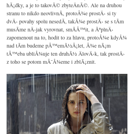
hÃ¡dky, a je to takovÃ© zbyteÄnÃ©. Ale na druhou
stranu to nikdo neovlivnÃ­, protoÅ¾e prostÄ› si ty
dvÄ› povahy spolu nesedÃ­, takÅ¾e prostÄ› se s tÃ­m
musÃ­me nÄ›jak vyrovnat, smÃ­Å™it, a ÃºplnÄ›
zapomenout na to, hodit to za hlavu, protoÅ¾e kdyÅ¾
nad tÃ­m budeme pÅ™emÃ½Å¡let, Å¾e nÃ¡m
tÅ™eba ubliÅ¾uje ten druhÃ½ ÄlovÄ›k, tak prostÄ›
z toho se potom mÅ¯Å¾eme i zblÃ¡znit.