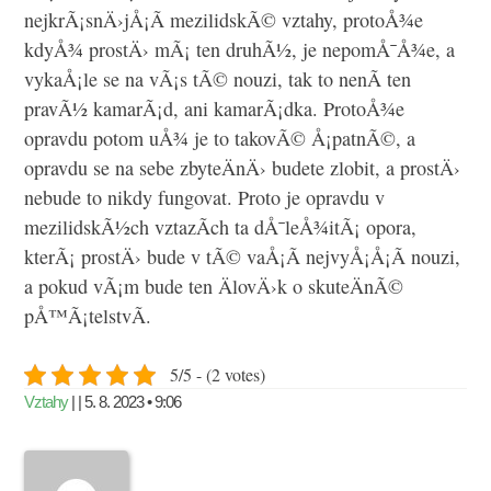
nejkrÃ¡snÄ›jÅ¡Ã­ mezilidskÃ© vztahy, protoÅ¾e
kdyÅ¾ prostÄ› mÃ¡ ten druhÃ½, je nepomÅ¯Å¾e, a
vykaÅ¡le se na vÃ¡s tÃ© nouzi, tak to nenÃ­ ten
pravÃ½ kamarÃ¡d, ani kamarÃ¡dka. ProtoÅ¾e
opravdu potom uÅ¾ je to takovÃ© Å¡patnÃ©, a
opravdu se na sebe zbyteÄnÄ› budete zlobit, a prostÄ›
nebude to nikdy fungovat. Proto je opravdu v
mezilidskÃ½ch vztazÃ­ch ta dÅ¯leÅ¾itÃ¡ opora,
kterÃ¡ prostÄ› bude v tÃ© vaÅ¡Ã­ nejvyÅ¡Å¡Ã­ nouzi,
a pokud vÃ¡m bude ten ÄlovÄ›k o skuteÄnÃ©
pÅ™Ã¡telstvÃ­.
5/5 - (2 votes)
Vztahy
| | 5. 8. 2023 • 9:06