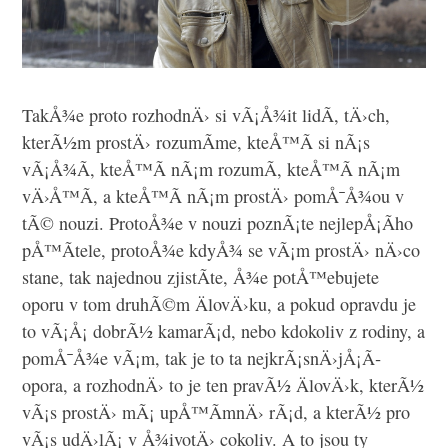
TakÅ¾e proto rozhodnÄ› si vÃ¡Å¾it lidÃ­, tÄ›ch,
kterÃ½m prostÄ› rozumÃ­me, kteÅ™Ã­ si nÃ¡s
vÃ¡Å¾Ã­, kteÅ™Ã­ nÃ¡m rozumÃ­, kteÅ™Ã­ nÃ¡m
vÄ›Å™Ã­, a kteÅ™Ã­ nÃ¡m prostÄ› pomÅ¯Å¾ou v
tÃ© nouzi. ProtoÅ¾e v nouzi poznÃ¡te nejlepÅ¡Ã­ho
pÅ™Ã­tele, protoÅ¾e kdyÅ¾ se vÃ¡m prostÄ› nÄ›co
stane, tak najednou zjistÃ­te, Å¾e potÅ™ebujete
oporu v tom druhÃ©m ÄlovÄ›ku, a pokud opravdu je
to vÃ¡Å¡ dobrÃ½ kamarÃ¡d, nebo kdokoliv z rodiny, a
pomÅ¯Å¾e vÃ¡m, tak je to ta nejkrÃ¡snÄ›jÅ¡Ã­
opora, a rozhodnÄ› to je ten pravÃ½ ÄlovÄ›k, kterÃ½
vÃ¡s prostÄ› mÃ¡ upÅ™Ã­mnÄ› rÃ¡d, a kterÃ½ pro
vÃ¡s udÄ›lÃ¡ v Å¾ivotÄ› cokoliv. A to jsou ty