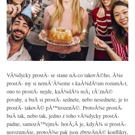
VÅ¾dycky prostÄ› se stane nÄ›co takovÃ©ho, Å¾e
prostÄ› my si nemÅ¯Å¾eme s kaÅ¾dÃ½m rozumÄ›t,
ono to prostÄ› nejde, kaÅ¾dÃ½ mÃ¡ rÅ¯znÃ©
povahy, a buÄ si prostÄ› sednete, nebo nesednete, je to
prostÄ› takovÃ© pÅ™irozenÃ©. ProtoÅ¾e prostÄ›
buÄ tak, nebo tak, jedno z toho vÅ¾dycky prostÄ›
padne, samozÅ™ejmÄ› horÅ¡Ã­ je, kdyÅ¾ si prostÄ›
nerozumÃ­te, protoÅ¾e pak jsou zbyteÄnÃ© konflikty,