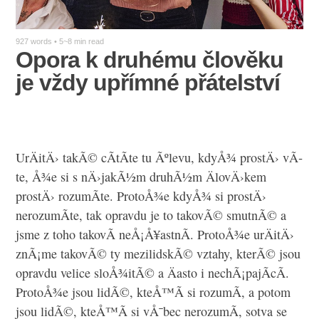
927 words • 5~8 min read
Opora k druhému člověku
je vždy upřímné přátelství
UrÄitÄ› takÃ© cÃ­tÃ­te tu Ãºlevu, kdyÅ¾ prostÄ› vÃ­
te, Å¾e si s nÄ›jakÃ½m druhÃ½m ÄlovÄ›kem
prostÄ› rozumÃ­te. ProtoÅ¾e kdyÅ¾ si prostÄ›
nerozumÃ­te, tak opravdu je to takovÃ© smutnÃ© a
jsme z toho takovÃ­ neÅ¡Å¥astnÃ­. ProtoÅ¾e urÄitÄ›
znÃ¡me takovÃ© ty mezilidskÃ© vztahy, kterÃ© jsou
opravdu velice sloÅ¾itÃ© a Äasto i nechÃ¡pajÃ­cÃ­.
ProtoÅ¾e jsou lidÃ©, kteÅ™Ã­ si rozumÃ­, a potom
jsou lidÃ©, kteÅ™Ã­ si vÅ¯bec nerozumÃ­, sotva se