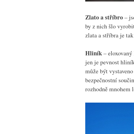
Zlato a stříbro
– j
by z nich šlo vyrob
zlata a stříbra je t
Hliník
– eloxovaný 
jen je pevnost hliní
může být vystaveno
bezpečnostní součin
rozhodně mnohem l