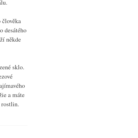
lu.
o člověka
do desátého
ěží někde
zené sklo.
ezové
zajímavého
džie a máte
rostlin.