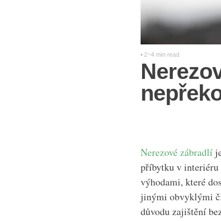
• 2~4 min read
Nerezov
nepřeko
Nerezové zábradlí
je
příbytku v interiéru
výhodami, které dos
jinými obvyklými či
důvodu zajištění be