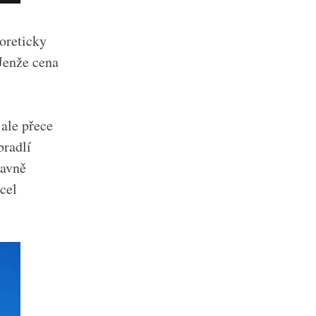
eoreticky
 Jenže cena
 ale přece
bradlí
lavně
cel