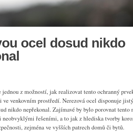
ou ocel dosud nikdo
nal
 jednou z možností, jak realizovat tento ochranný prv
 i ve venkovním prostředí. Nerezová ocel disponuje jist
ud nikdo nepřekonal. Zajímavé by bylo porovnat tento m
 neobvyklými řešeními, a to jak z hlediska tvorby koroz
zpečnosti, zejména ve vyšších patrech domů či bytů.