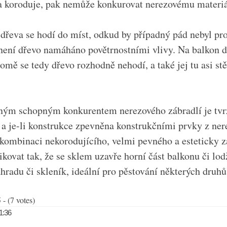
 koroduje, pak nemůže konkurovat nerezovému materiá
 dřeva se hodí do míst, odkud by případný pád nebyl pr
c není dřevo namáháno povětrnostními vlivy. Na balkon 
omě se tedy dřevo rozhodně nehodí, a také jej tu asi st
ným schopným konkurentem nerezového zábradlí je tvr
 a je-li konstrukce zpevněna konstrukčními prvky z ner
u kombinaci nekorodujícího, velmi pevného a esteticky 
tikovat tak, že se sklem uzavře horní část balkonu či lo
hradu či skleník, ideální pro pěstování některých druhů 
 - (7 votes)
11:36