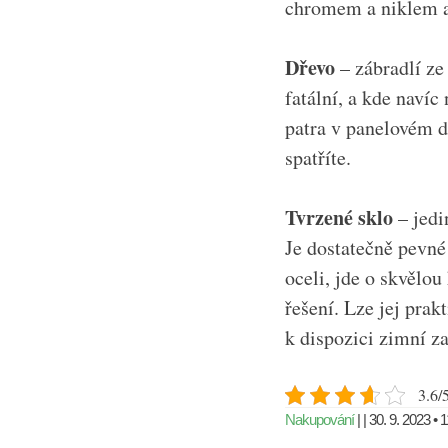
chromem a niklem a
Dřevo
– zábradlí ze
fatální, a kde naví
patra v panelovém d
spatříte.
Tvrzené sklo
– jedi
Je dostatečně pevné
oceli, jde o skvělo
řešení. Lze jej prak
k dispozici zimní za
3.6/5
Nakupování
| | 30. 9. 2023 • 