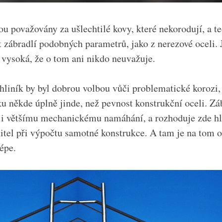
sou považovány za ušlechtilé kovy, které nekorodují, a t
it zábradlí podobných parametrů, jako z nerezové oceli.
ak vysoká, že o tom ani nikdo neuvažuje.
hliník by byl dobrou volbou vůči problematické korozi,
ku někde úplně jinde, než pevnost konstrukční oceli. Zá
 i většímu mechanickému namáhání, a rozhoduje zde h
itel při výpočtu samotné konstrukce. A tam je na tom o
épe.