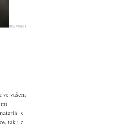
802 words
ek ve vašem
ými
ateriál s
e, tak i z