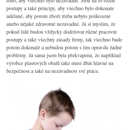
toho, aby všechno bylo nezávadné. Jsou na to různé
postupy a také principy, aby všechno bylo dokonale
udělané, aby potom zboží třeba nebylo poškozené
anebo nějaké zdravotně nezávadné. Já si myslím, že
pokud lidé budou vždycky dodržovat různé pracovní
postupy a také všechny zásady firmy, tak všechno bude
potom dokonalé a nebudou potom s tím opravdu žádné
problémy. Já sama jsem byla překvapená, že například
výrobce plastových obalů také musí dbát hlavně na
bezpečnost a také na nezávadnost své práce.