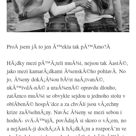
ProÄ jsem jÃ­ to jen Å™ekla tak pÅ™Ã­mo?Â
HÃ¡dky mezi pÅ™Ã¡teli muÅ¾i, nejsou tak ÄastÃ©,
jako mezi kamarÃ¡dkami Å¾enskÃ©ho pohlavÃ­. No
jo, Å¾eny dokÃ¡Å¾ou bÃ½t naÅ¡tvanÃ©,
ukÅ™ivdÄ›nÃ© a uraÅ¾enÃ© opravdu dlouho,
zatÃ­mco muÅ¾i se obvykle sejdou u jednoho stolu v
oblÃ­benÃ© hospÅ¯dce a za chvÃ­li jsou vÅ¡echny
krize zaÅ¾ehnÃ¡ny. NavÃ­c Å¾eny se mezi sebou i
hodnÄ› svÄ›Å™ujÃ­, povÃ­dajÃ­ si skoro o vÅ¡em, no
a nejÄastÄ›ji dochÃ¡zÃ­ k hÃ¡dkÃ¡m a rozporÅ¯m ve