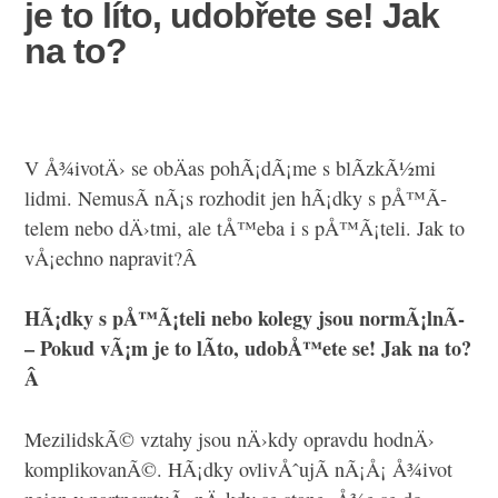
je to líto, udobřete se! Jak
na to?
V Å¾ivotÄ› se obÄas pohÃ¡dÃ¡me s blÃ­zkÃ½mi
lidmi. NemusÃ­ nÃ¡s rozhodit jen hÃ¡dky s pÅ™Ã­
telem nebo dÄ›tmi, ale tÅ™eba i s pÅ™Ã¡teli. Jak to
vÅ¡echno napravit?Â
HÃ¡dky s pÅ™Ã¡teli nebo kolegy jsou normÃ¡lnÃ­
– Pokud vÃ¡m je to lÃ­to, udobÅ™ete se! Jak na to?
Â
MezilidskÃ© vztahy jsou nÄ›kdy opravdu hodnÄ›
komplikovanÃ©. HÃ¡dky ovlivÅˆujÃ­ nÃ¡Å¡ Å¾ivot