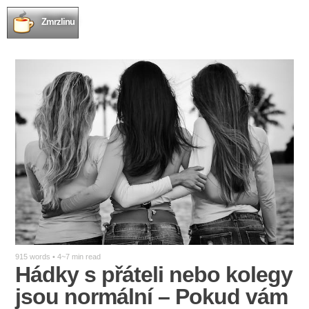
Zmrzlinu
915 words • 4~7 min read
Hádky s přáteli nebo kolegy
jsou normální – Pokud vám