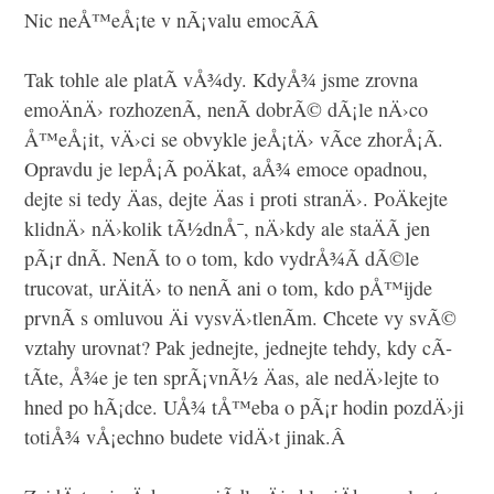
Nic neÅ™eÅ¡te v nÃ¡valu emocÃ­Â
Tak tohle ale platÃ­ vÅ¾dy. KdyÅ¾ jsme zrovna
emoÄnÄ› rozhozenÃ­, nenÃ­ dobrÃ© dÃ¡le nÄ›co
Å™eÅ¡it, vÄ›ci se obvykle jeÅ¡tÄ› vÃ­ce zhorÅ¡Ã­.
Opravdu je lepÅ¡Ã­ poÄkat, aÅ¾ emoce opadnou,
dejte si tedy Äas, dejte Äas i proti stranÄ›. PoÄkejte
klidnÄ› nÄ›kolik tÃ½dnÅ¯, nÄ›kdy ale staÄÃ­ jen
pÃ¡r dnÃ­. NenÃ­ to o tom, kdo vydrÅ¾Ã­ dÃ©le
trucovat, urÄitÄ› to nenÃ­ ani o tom, kdo pÅ™ijde
prvnÃ­ s omluvou Äi vysvÄ›tlenÃ­m. Chcete vy svÃ©
vztahy urovnat? Pak jednejte, jednejte tehdy, kdy cÃ­
tÃ­te, Å¾e je ten sprÃ¡vnÃ½ Äas, ale nedÄ›lejte to
hned po hÃ¡dce. UÅ¾ tÅ™eba o pÃ¡r hodin pozdÄ›ji
totiÅ¾ vÅ¡echno budete vidÄ›t jinak.Â