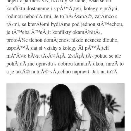
nejen v partnerstvÃ­, nÄ›kdy se stane, Å¾e se do
konfliktu dostaneme i s pÅ™Ã¡teli, kolegy v prÃ¡ci,
rodinou nebo dÄ›tmi. Je to bÄ›Å¾nÃ©, zatÃ­mco s
tÄ›mi, se kterÃ½mi bydlÃ­me pod jednou stÅ™echou,
je tÅ™eba Å™eÅ¡it konflikty okamÅ¾itÄ›,
protoÅ¾e tichou domÃ¡cnost nikdo nesnese dlouho,
uspoÅ™Ã¡dat si vztahy s kolegy Äi pÅ™Ã¡teli
mÅ¯Å¾e bÃ½t tÄ›Å¾Å¡Ã­. ZvlÃ¡Å¡tÄ› pokud se ale
pohÃ¡dÃ¡me opravdu s dobrou kamarÃ¡dkou, mrzÃ­ to
a je takÃ© nutnÃ© vÅ¡echno napravit. Jak na to?Â