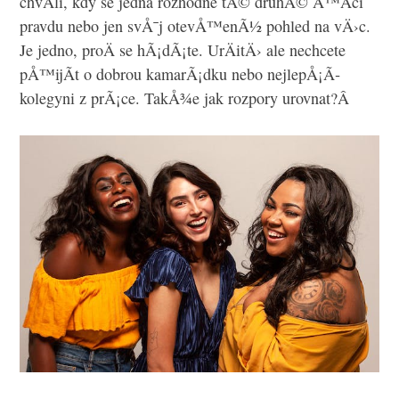
chvÃ­li, kdy se jedna rozhodne tÃ© druhÃ© Å™Ã­ci
pravdu nebo jen svÅ¯j otevÅ™enÃ½ pohled na vÄ›c.
Je jedno, proÄ se hÃ¡dÃ¡te. UrÄitÄ› ale nechcete
pÅ™ijÃ­t o dobrou kamarÃ¡dku nebo nejlepÅ¡Ã­
kolegyni z prÃ¡ce. TakÅ¾e jak rozpory urovnat?Â