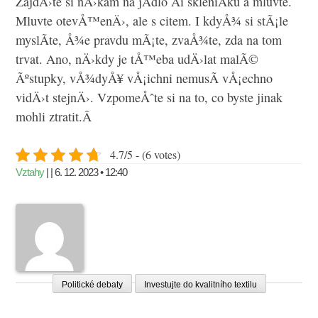
ZajdÄ›te si nÄ›kam na jÃ­dlo Äi skleniÄku a mluvte.
Mluvte otevÅ™enÄ›, ale s citem. I kdyÅ¾ si stÃ¡le
myslÃ­te, Å¾e pravdu mÃ¡te, zvaÅ¾te, zda na tom
trvat. Ano, nÄ›kdy je tÅ™eba udÄ›lat malÃ©
Ãºstupky, vÅ¾dyÅ¥ vÅ¡ichni nemusÃ­ vÅ¡echno
vidÄ›t stejnÄ›. VzpomeÅˆte si na to, co byste jinak
mohli ztratit.Â
4.7/5 - (6 votes)
Vztahy
| | 6. 12. 2023 • 12:40
Politické debaty
Investujte do kvalitního textilu