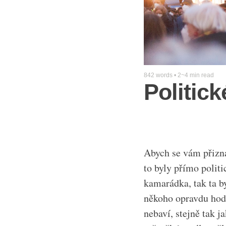
842 words • 2~4 min read
Politic
Abych se vám přizna
to byly přímo polit
kamarádka, tak ta by
někoho opravdu hodn
nebaví, stejně tak 