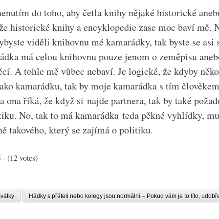
enutím do toho, aby četla knihy nějaké historické aneb
že historické knihy a encyklopedie zase moc baví mě.
dybyste viděli knihovnu mé kamarádky, tak byste se asi 
ádka má celou knihovnu pouze jenom o zeměpisu aneb
věcí. A tohle mě vůbec nebaví. Je logické, že kdyby něk
k jako kamarádku, tak by moje kamarádka s tím člověkem
 ona říká, že když si najde partnera, tak by také požad
itiku. No, tak to má kamarádka teda pěkné vyhlídky, mu
ně takového, který se zajímá o politiku.
 - (12 votes)
svátky
Hádky s přáteli nebo kolegy jsou normální – Pokud vám je to líto, udobře