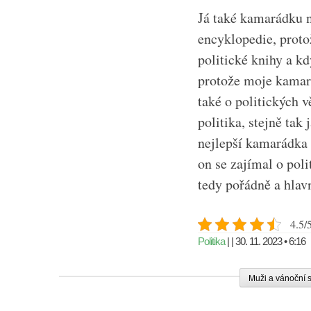
Já také kamarádku n
encyklopedie, proto
politické knihy a k
protože moje kamar
také o politických 
politika, stejně ta
nejlepší kamarádka a
on se zajímal o pol
tedy pořádně a hlav
4.5/5
Politika
| | 30. 11. 2023 • 6:16
Muži a vánoční 