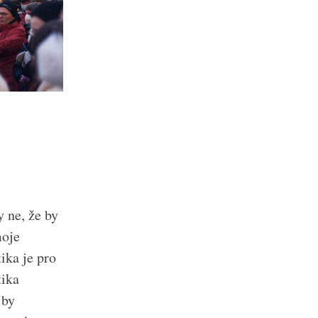
 ne, že by
moje
tika je pro
tika
 by