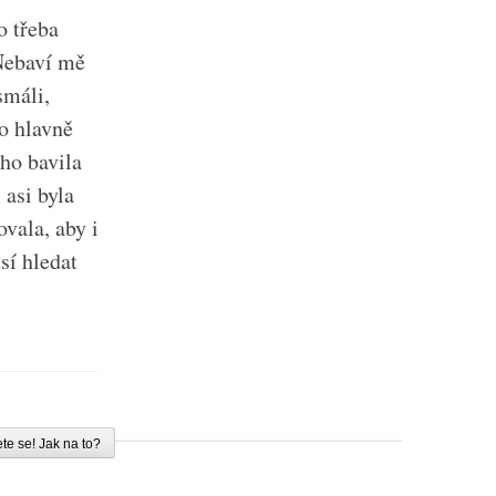
o třeba
 Nebaví mě
smáli,
o hlavně
oho bavila
 asi byla
ovala, aby i
sí hledat
te se! Jak na to?