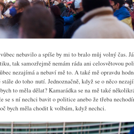
vůbec nebavilo a spíše by mi to bralo můj volný čas. 
itiku, tak samozřejmě nemám ráda ani celosvětovou pol
ůbec nezajímá a nebaví mě to.
A také mě opravdu hodně
stále do toho nutí. Jednoznačně, když se o něco neza
 bych to měla dělat? Kamarádka se na mě také několikrá
e se s ní nechci bavit o politice anebo že třeba nechod
oč bych měla chodit k volbám, když nechci.