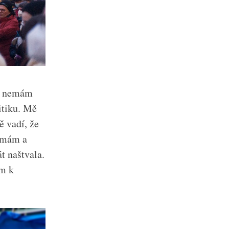
Já nemám
itiku. Mě
 vadí, že
jímám a
t naštvala.
ím k