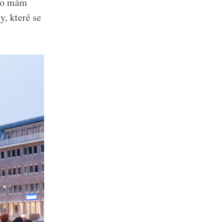
 co mám
, které se