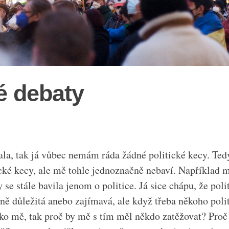
ké debaty
la, tak já vůbec nemám ráda žádné politické kecy. Tedy
ické kecy, ale mě tohle jednoznačně nebaví. Například 
 se stále bavila jenom o politice. Já sice chápu, že poli
ě důležitá anebo zajímavá, ale když třeba někoho poli
jako mě, tak proč by mě s tím měl někdo zatěžovat? Proč