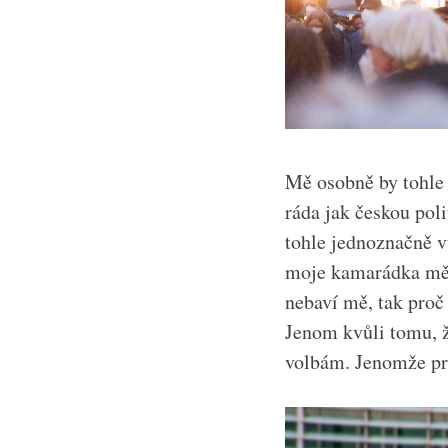
Mě osobně by tohle 
ráda jak českou pol
tohle jednoznačně v
moje kamarádka mě 
nebaví mě, tak proč
Jenom kvůli tomu, ž
volbám. Jenomže pr