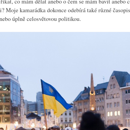
 říkat, co mám dělat anebo o čem se mám bavit anebo
zi? Moje kamarádka dokonce odebírá také různé časopisy
anebo úplně celosvětovou politikou.