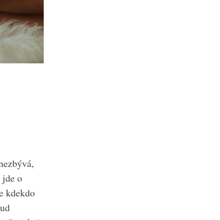
 nezbývá,
 jde o
le kdekdo
kud