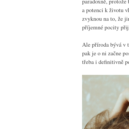
paradoxně, protože 
a potenci k životu vl
zvyknou na to, že ji
příjemné pocity přijí
Ale příroda bývá v
pak je o ni začne po
třeba i definitivně 