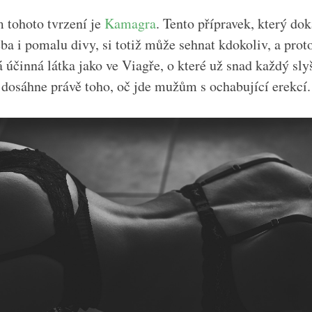
 tohoto tvrzení je
Kamagra
. Tento přípravek, který dok
a i pomalu divy, si totiž může sehnat kdokoliv, a proto
účinná látka jako ve Viagře, o které už snad každý slyš
 dosáhne právě toho, oč jde mužům s ochabující erekcí.