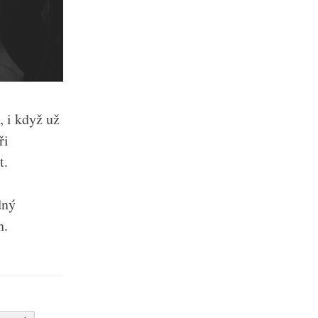
 i když už
ři
t.
dný
h.