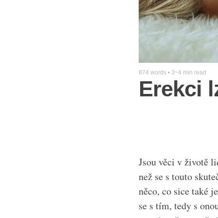
874 words • 3~4 min read
Erekci l
Jsou věci v životě 
než se s touto skute
něco, co sice také 
se s tím, tedy s ono