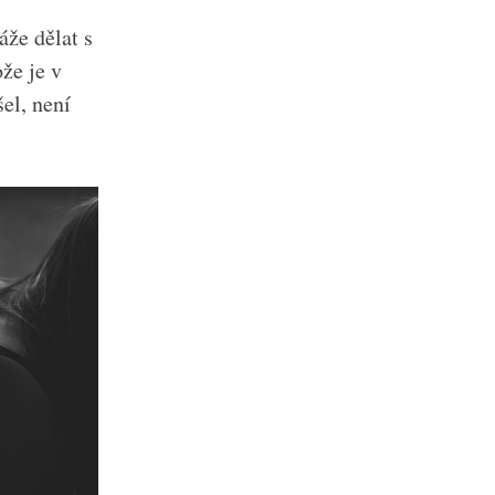
áže dělat s
že je v
el, není