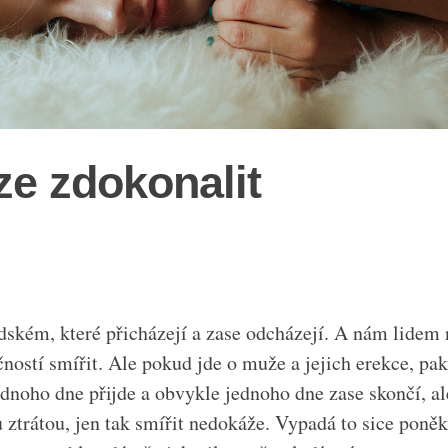
ze zdokonalit
lidském, které přicházejí a zase odcházejí. A nám lidem
čností smířit. Ale pokud jde o muže a jejich erekce, pak
jednoho dne přijde a obvykle jednoho dne zase skončí, a
u ztrátou, jen tak smířit nedokáže. Vypadá to sice poně