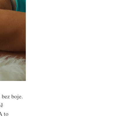
 bez boje.
mě
A to