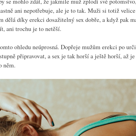
by se mohlo zdát, že jakmile muž zplodí své potomstvo,
astně ani nepotřebuje, ale je to tak. Muži si totiž velice
m dělá díky erekci dosažitelný sex dobře, a když pak ma
t, ani trochu je to netěší.
 tomto ohledu neúprosná. Dopřeje mužům erekci po urči
stupně připravovat, a sex je tak horší a ještě horší, až j
po něm.