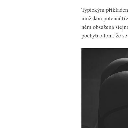
Typickým příkladem
mužskou potencí třeb
něm obsažena stejná 
pochyb o tom, že se