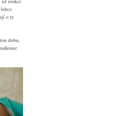
 už erekci
 lehce
jí o ty
tou dobu,
e nakonec