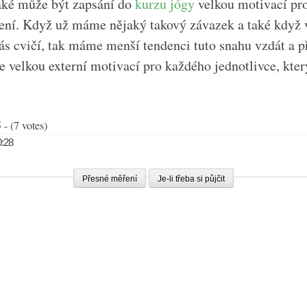
také může být zapsání do
kurzu jógy
velkou motivací pr
ení. Když už máme nějaký takový závazek a také když 
nás cvičí, tak máme menší tendenci tuto snahu vzdát a p
je velkou externí motivací pro každého jednotlivce, kter
 - (7 votes)
0:28
Přesné měření
Je-li třeba si půjčit