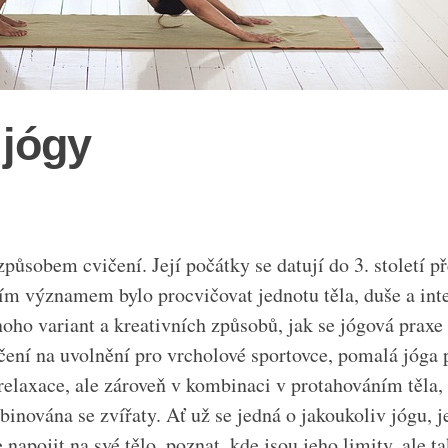
 jógy
působem cvičení. Její počátky se datují do 3. století p
m významem bylo procvičovat jednotu těla, duše a inte
noho variant a kreativních způsobů, jak se jógová praxe
ičení na uvolnění pro vrcholové sportovce, pomalá jóga 
relaxace, ale zároveň v kombinaci v protahováním těla, 
binována se zvířaty. Ať už se jedná o jakoukoliv jógu, j
 napojit na své tělo, poznat, kde jsou jeho limity, ale t