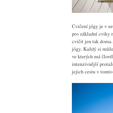
Cvičení jógy je v ur
pro základní cviky 
cvičit jen tak doma.
jógy. Každý si může
ve kterých má člově
intenzivnější prota
jejich cestu v tomto