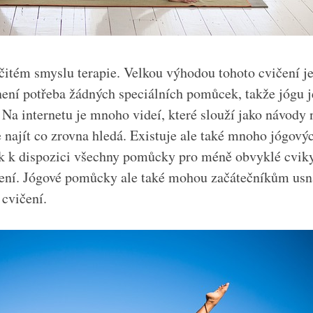
čitém smyslu terapie. Velkou výhodou tohoto cvičení je 
není potřeba žádných speciálních pomůcek, takže jógu 
 Na internetu je mnoho videí, které slouží jako návody 
 najít co zrovna hledá. Existuje ale také mnoho jógovýc
k k dispozici všechny pomůcky pro méně obvyklé cviky
žení. Jógové pomůcky ale také mohou začátečníkům usn
 cvičení.