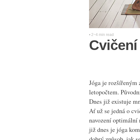
• 2~4 min read
Cvičení
Jóga je rozšířeným z
letopočtem. Původní
Dnes již existuje m
Ať už se jedná o cv
navození optimální 
již dnes je jóga kom
dobrý způsob, jak se