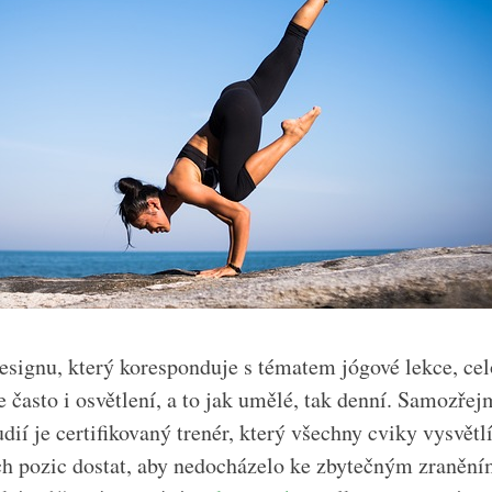
 designu, který koresponduje s tématem jógové lekce, ce
 často i osvětlení, a to jak umělé, tak denní. Samozřej
dií je certifikovaný trenér, který všechny cviky vysvět
ch pozic dostat, aby nedocházelo ke zbytečným zranění