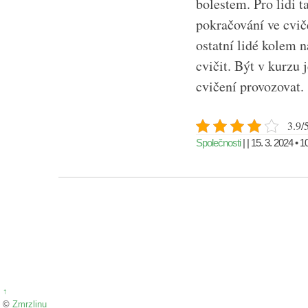
bolestem. Pro lidi 
pokračování ve cvič
ostatní lidé kolem 
cvičit. Být v kurzu 
cvičení provozovat.
3.9/5
Společnosti
| | 15. 3. 2024 • 1
↑
©
Zmrzlinu