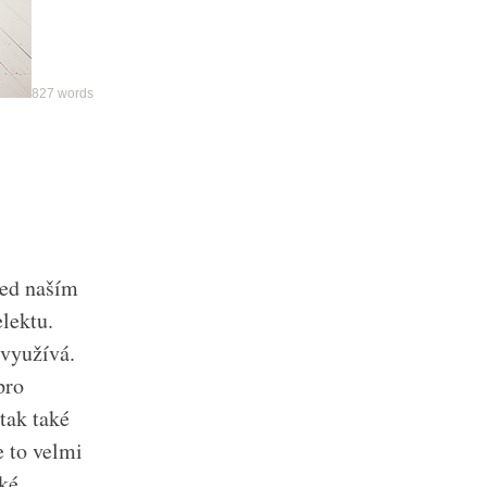
827 words
řed naším
lektu.
 využívá.
pro
tak také
e to velmi
aké