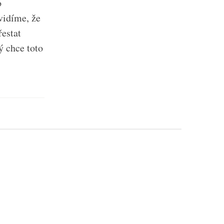
o
vidíme, že
řestat
ý chce toto