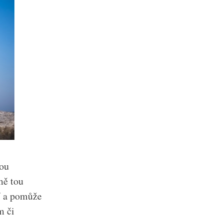
lou
mě tou
lí a pomůže
m či