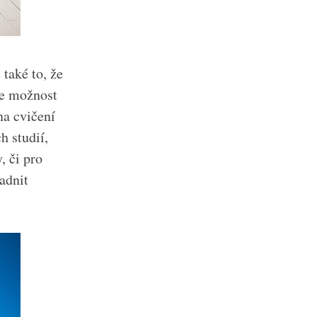
také to, že
je možnost
na cvičení
h studií,
, či pro
adnit