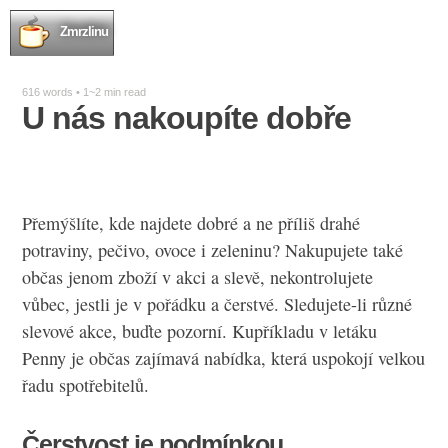
Zmrzlinu
616 words • 1~2 min read
U nás nakoupíte dobře
Přemýšlíte, kde najdete dobré a ne příliš drahé
potraviny, pečivo, ovoce i zeleninu? Nakupujete také
občas jenom zboží v akci a slevě, nekontrolujete
vůbec, jestli je v pořádku a čerstvé. Sledujete-li různé
slevové akce, buďte pozorní. Kupříkladu v
letáku
Penny
je občas zajímavá nabídka, která uspokojí velkou
řadu spotřebitelů.
Čerstvost je podmínkou