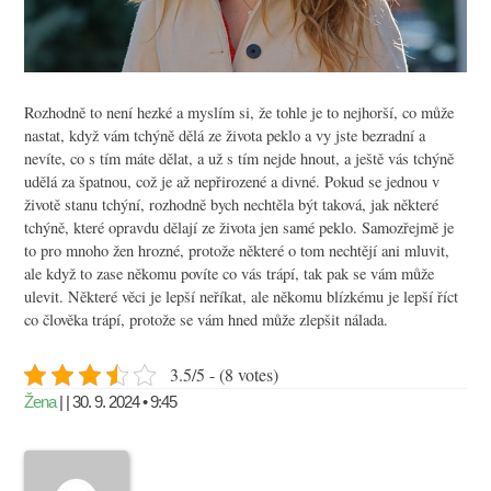
Rozhodně to není hezké a myslím si, že tohle je to nejhorší, co může
nastat, když vám tchýně dělá ze života peklo a vy jste bezradní a
nevíte, co s tím máte dělat, a už s tím nejde hnout, a ještě vás tchýně
udělá za špatnou, což je až nepřirozené a divné. Pokud se jednou v
životě stanu tchýní, rozhodně bych nechtěla být taková, jak některé
tchýně, které opravdu dělají ze života jen samé peklo. Samozřejmě je
to pro mnoho žen hrozné, protože některé o tom nechtějí ani mluvit,
ale když to zase někomu povíte co vás trápí, tak pak se vám může
ulevit. Některé věci je lepší neříkat, ale někomu blízkému je lepší říct
co člověka trápí, protože se vám hned může zlepšit nálada.
3.5/5 - (8 votes)
Žena
| | 30. 9. 2024 • 9:45