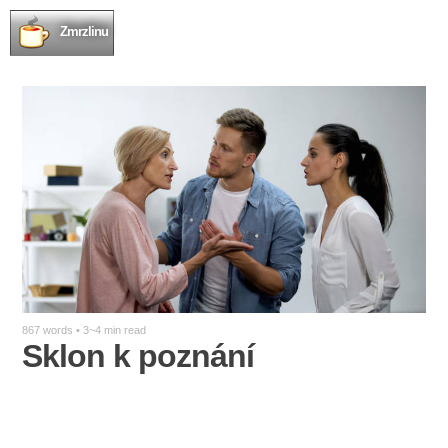
Zmrzlinu
867 words • 3~4 min read
Sklon k poznání