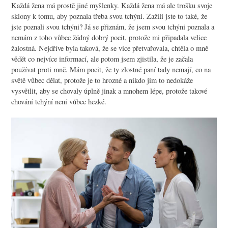
Každá žena má prostě jiné myšlenky. Každá žena má ale trošku svoje
sklony k tomu, aby poznala třeba svou tchýni. Zažili jste to také, že
jste poznali svou tchýni? Já se přiznám, že jsem svou tchýni poznala a
nemám z toho vůbec žádný dobrý pocit, protože mi připadala velice
žalostná. Nejdříve byla taková, že se více přetvařovala, chtěla o mně
vědět co nejvíce informací, ale potom jsem zjistila, že je začala
používat proti mně. Mám pocit, že ty zlostné paní tady nemají, co na
světě vůbec dělat, protože je to hrozné a nikdo jim to nedokáže
vysvětlit, aby se chovaly úplně jinak a mnohem lépe, protože takové
chování tchýní není vůbec hezké.