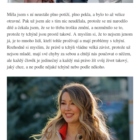
Měla jsem s ní neustále plno potíží, plno pekla, a bylo to až velice
otravné. Pak už jsem ale s tím nic neudělala, protože se mi narodilo
dítě a čekala jsem, že se to třeba trošku změní, a nezměnilo se to,
protože ty tchýně jsou prostě takové. A myslím si, že to nejsem jenom
já, je to mnoho lidí, kteří tohle prožívají a mají problémy s tchýní.
Rozhodně si myslím, že právě u tchýň vládne velká závist, protože už
nejsou mladé, mají své chyby za sebou a chtějí nás poučovat o něčem,
ale každý člověk je jedinečný a každý má právo žít svůj život takový,
jaký chce, a ne podle nějaké tchýně nebo podle někoho.