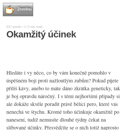
Zmrzlinu
637 words • 1~2 min read
Okamžitý účinek
Hledáte i vy něco, co by vám konečně pomohlo v
úspěšném boji proti nažloutlým zubům? Pokud pijete
příliš kávy, anebo to máte dáno zkrátka geneticky, tak
je boj opravdu náročný. I s těmi nejhoršími případy si
ale dokáže skvěle poradit právě
bělící pero
, které vás
nenechá ve štychu. Kromě toho účinkuje okamžitě po
nanesení, tudíž nemusíte dlouhé týdny čekat na
slibované účinky. Přesvědčíte se o nich totiž naprosto