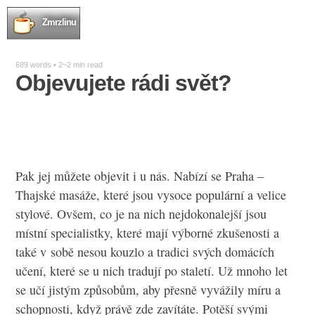
Zmrzlinu
689 words • 2~2 min read
Objevujete rádi svět?
Pak jej můžete objevit i u nás. Nabízí se
Praha –
Thajské masáže
, které jsou vysoce populární a velice
stylové. Ovšem, co je na nich nejdokonalejší jsou
místní specialistky, které mají výborné zkušenosti a
také v sobě nesou kouzlo a tradici svých domácích
učení, které se u nich tradují po staletí. Už mnoho let
se učí jistým způsobům, aby přesně vyvážily míru a
schopnosti, když právě zde zavítáte. Potěší svými