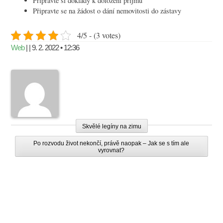
Připravte si doklady k doložení příjmů
Připravte se na žádost o dání nemovitosti do zástavy
4/5 - (3 votes)
Web
| | 9. 2. 2022 • 12:36
Skvělé legíny na zimu
Po rozvodu život nekončí, právě naopak – Jak se s tím ale
vyrovnat?