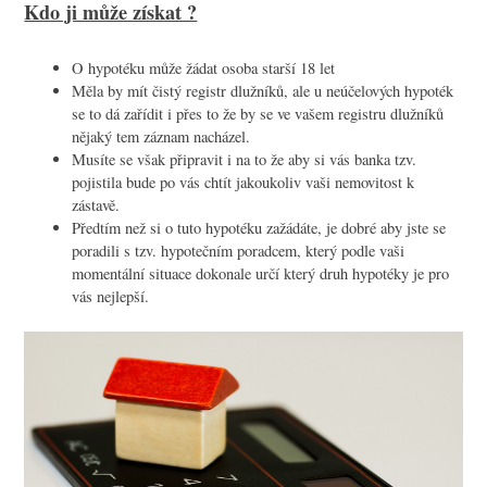
Kdo ji může získat ?
O hypotéku může žádat osoba starší 18 let
Měla by mít čistý registr dlužníků, ale u neúčelových hypoték
se to dá zařídit i přes to že by se ve vašem registru dlužníků
nějaký tem záznam nacházel.
Musíte se však připravit i na to že aby si vás banka tzv.
pojistila bude po vás chtít jakoukoliv vaši nemovitost k
zástavě.
Předtím než si o tuto hypotéku zažádáte, je dobré aby jste se
poradili s tzv. hypotečním poradcem, který podle vaši
momentální situace dokonale určí který druh hypotéky je pro
vás nejlepší.