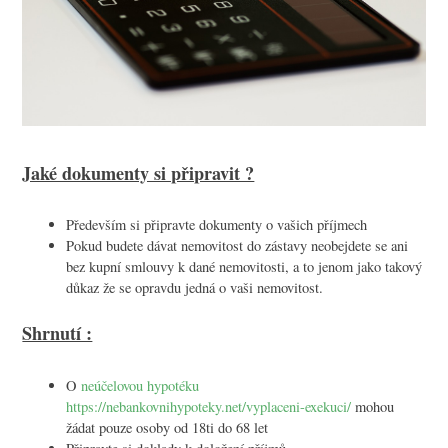
Jaké dokumenty si připravit ?
Především si připravte dokumenty o vašich příjmech
Pokud budete dávat nemovitost do zástavy neobejdete se ani
bez kupní smlouvy k dané nemovitosti, a to jenom jako takový
důkaz že se opravdu jedná o vaši nemovitost.
Shrnutí :
O
neúčelovou hypotéku
https://nebankovnihypoteky.net/vyplaceni-exekuci/
mohou
žádat pouze osoby od 18ti do 68 let