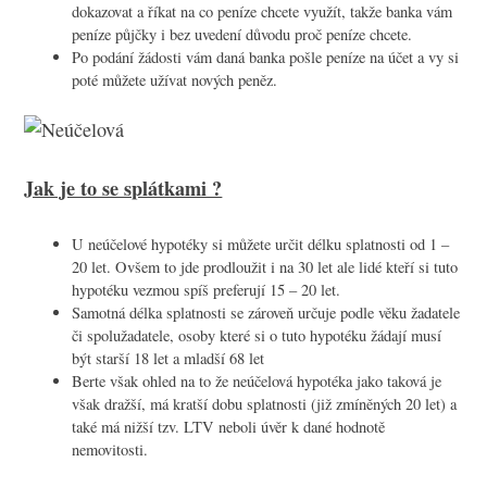
dokazovat a říkat na co peníze chcete využít, takže banka vám
peníze půjčky i bez uvedení důvodu proč peníze chcete.
Po podání žádosti vám daná banka pošle peníze na účet a vy si
poté můžete užívat nových peněz.
Jak je to se splátkami ?
U neúčelové hypotéky si můžete určit délku splatnosti od 1 –
20 let. Ovšem to jde prodloužit i na 30 let ale lidé kteří si tuto
hypotéku vezmou spíš preferují 15 – 20 let.
Samotná délka splatnosti se zároveň určuje podle věku žadatele
či spolužadatele, osoby které si o tuto hypotéku žádají musí
být starší 18 let a mladší 68 let
Berte však ohled na to že neúčelová hypotéka jako taková je
však dražší, má kratší dobu splatnosti (již zmíněných 20 let) a
také má nižší tzv. LTV neboli úvěr k dané hodnotě
nemovitosti.