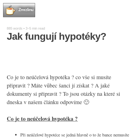
Zmrzlinu
885 words • 3~5 min read
Jak fungují hypotéky?
Co je to neúčelová hypotéka ? co vše si musíte
připravit ? Máte vůbec šanci jí získat ? A jaké
dokumenty si připravit ? To jsou otázky na které si
dneska v našem článku odpovíme 🙂
Co je to neúčelová hypotéka ?
Při neúčelové hypotéce se jedná hlavně o to že bance nemusíte