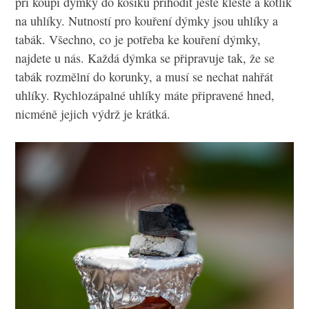
při koupi dýmky do košíku přihodit ještě kleště a kotlík
na uhlíky. Nutností pro kouření dýmky jsou uhlíky a
tabák. Všechno, co je potřeba ke kouření dýmky,
najdete u nás.
Každá dýmka se připravuje tak, že se
tabák rozmělní do korunky, a musí se nechat nahřát
uhlíky. Rychlozápalné uhlíky máte připravené hned,
nicméně jejich výdrž je krátká.