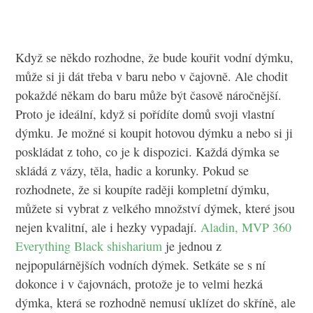
Když se někdo rozhodne, že bude kouřit vodní dýmku,
může si ji dát třeba v baru nebo v čajovně. Ale chodit
pokaždé někam do baru může být časově náročnější.
Proto je ideální, když si pořídíte domů svoji vlastní
dýmku. Je možné si koupit hotovou dýmku a nebo si ji
poskládat z toho, co je k dispozici. Každá dýmka se
skládá z vázy, těla, hadic a korunky. Pokud se
rozhodnete, že si koupíte raději kompletní dýmku,
můžete si vybrat z velkého množství dýmek, které jsou
nejen kvalitní, ale i hezky vypadají.
Aladin, MVP 360
Everything Black
shisharium
je jednou z
nejpopulárnějších vodních dýmek. Setkáte se s ní
dokonce i v čajovnách, protože je to velmi hezká
dýmka, která se rozhodně nemusí uklízet do skříně, ale