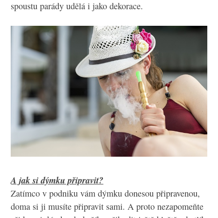
spoustu parády udělá i jako dekorace.
A jak si dýmku připravit?
Zatímco v podniku vám dýmku donesou připravenou,
doma si ji musíte připravit sami. A proto nezapomeňte