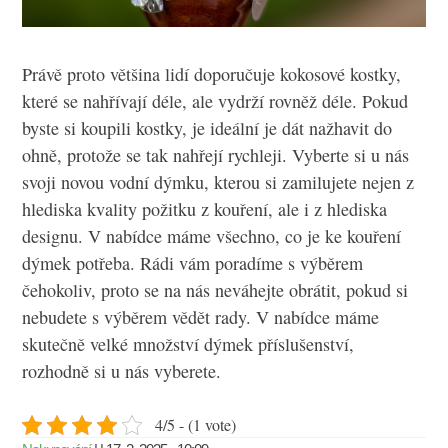
Právě proto většina lidí doporučuje kokosové kostky,
které se nahřívají déle, ale vydrží rovněž déle. Pokud
byste si koupili kostky, je ideální je dát nažhavit do
ohně, protože se tak nahřejí rychleji.
Vyberte si u nás
svoji novou vodní dýmku, kterou si zamilujete nejen z
hlediska kvality požitku z kouření, ale i z hlediska
designu. V nabídce máme všechno, co je ke kouření
dýmek potřeba. Rádi vám poradíme s výběrem
čehokoliv, proto se na nás neváhejte obrátit, pokud si
nebudete s výběrem vědět rady. V nabídce máme
skutečně velké množství dýmek příslušenství,
rozhodně si u nás vyberete.
4/5 - (1 vote)