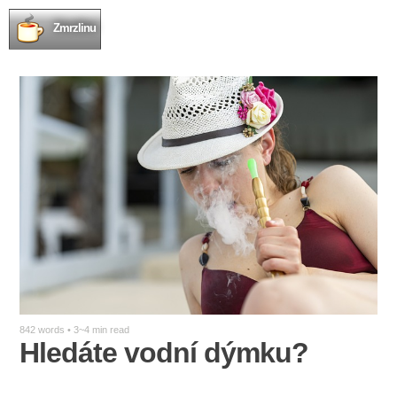
Zmrzlinu
842 words • 3~4 min read
Hledáte vodní dýmku?