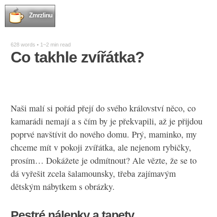
Zmrzlinu
628 words • 1~2 min read
Co takhle zvířátka?
Naši malí si pořád přejí do svého království něco, co
kamarádi nemají a s čím by je překvapili, až je přijdou
poprvé navštívit do nového domu. Prý, maminko, my
chceme mít v pokoji zvířátka, ale nejenom rybičky,
prosím… Dokážete je odmítnout? Ale vězte, že se to
dá vyřešit zcela šalamounsky, třeba zajímavým
dětským nábytkem
s obrázky.
Pestré nálepky a tapety