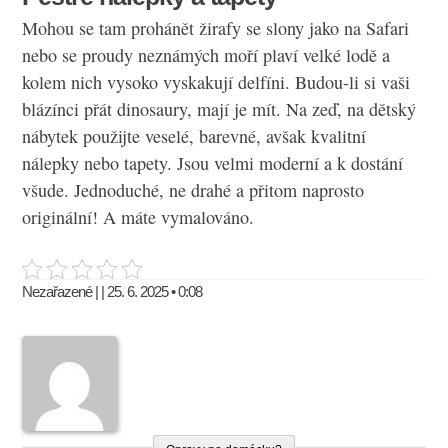
Mohou se tam prohánět žirafy se slony jako na Safari
nebo se proudy neznámých moří plaví velké lodě a
kolem nich vysoko vyskakují delfíni. Budou-li si vaši
blázínci přát dinosaury, mají je mít. Na zeď, na dětský
nábytek použijte veselé, barevné, avšak kvalitní
nálepky nebo tapety. Jsou velmi moderní a k dostání
všude. Jednoduché, ne drahé a přitom naprosto
originální! A máte vymalováno.
Nezařazené | | 25. 6. 2025 • 0:08