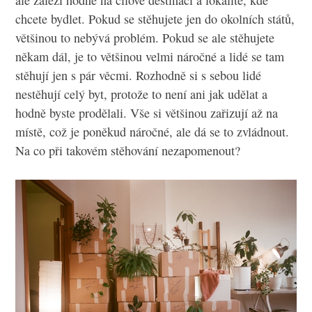
ale záleží hodně na cílové destinaci a lokalitě, kde
chcete bydlet. Pokud se stěhujete jen do okolních států,
většinou to nebývá problém. Pokud se ale stěhujete
někam dál, je to většinou velmi náročné a lidé se tam
stěhují jen s pár věcmi. Rozhodně si s sebou lidé
nestěhují celý byt, protože to není ani jak udělat a
hodně byste prodělali. Vše si většinou zařizují až na
místě, což je poněkud náročné, ale dá se to zvládnout.
Na co při takovém stěhování nezapomenout?