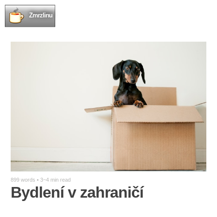
Zmrzlinu
899 words • 3~4 min read
Bydlení v zahraničí