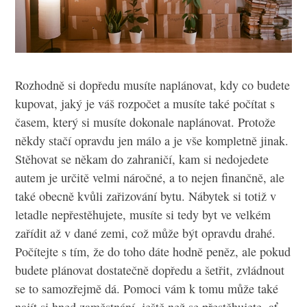
Rozhodně si dopředu musíte naplánovat, kdy co budete
kupovat, jaký je váš rozpočet a musíte také počítat s
časem, který si musíte dokonale naplánovat. Protože
někdy stačí opravdu jen málo a je vše kompletně jinak.
Stěhovat se někam do zahraničí, kam si nedojedete
autem je určitě velmi náročné, a to nejen finančně, ale
také obecně kvůli zařizování bytu. Nábytek si totiž v
letadle nepřestěhujete, musíte si tedy byt ve velkém
zařídit až v dané zemi, což může být opravdu drahé.
Počítejte s tím, že do toho dáte hodně peněz, ale pokud
budete plánovat dostatečně dopředu a šetřit, zvládnout
se to samozřejmě dá. Pomoci vám k tomu může také
najít si hned zaměstnání, ještě než se přestěhujete, ať